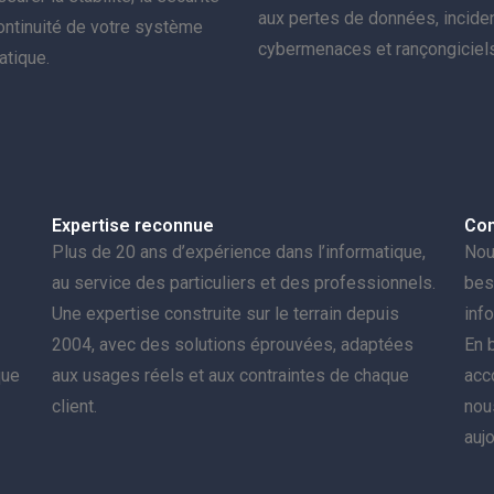
aux pertes de données, inciden
continuité de votre système
cybermenaces et rançongiciels
atique.
Expertise reconnue
Con
Plus de 20 ans d’expérience dans l’informatique,
Nou
au service des particuliers et des professionnels.
bes
Une expertise construite sur le terrain depuis
inf
2004, avec des solutions éprouvées, adaptées
En b
que
aux usages réels et aux contraintes de chaque
acc
client.
nou
auj