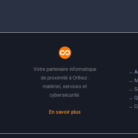
Votre partenaire informatique
→
A
de proximité à Orthez :
→
M
matériel, services et
→
S
cybersécurité.
→
Q
→
C
En savoir plus