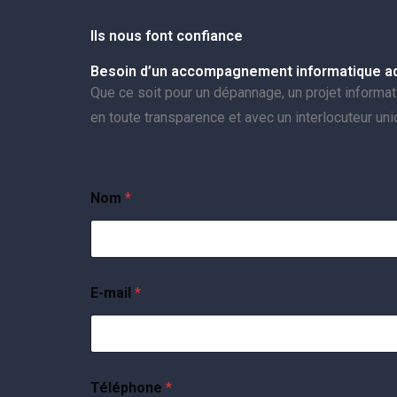
Ils nous font confiance
Besoin d’un accompagnement informatique ada
Que ce soit pour un dépannage, un projet inform
en toute transparence et avec un interlocuteur uni
Nom
*
E-mail
*
Téléphone
*