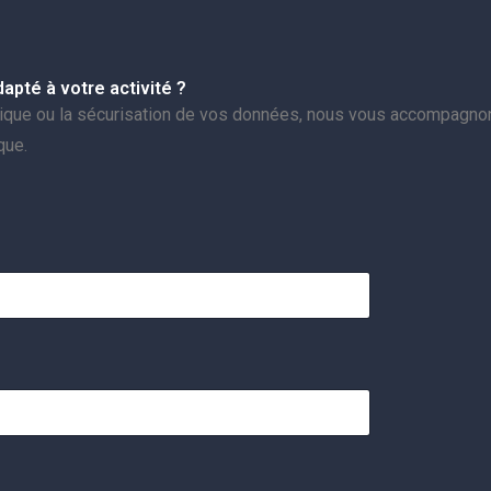
pté à votre activité ?
atique ou la sécurisation de vos données, nous vous accompagno
que.